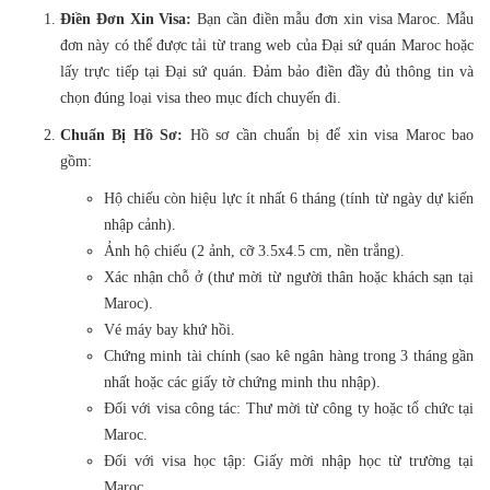
Điền Đơn Xin Visa:
Bạn cần điền mẫu đơn xin visa Maroc. Mẫu
đơn này có thể được tải từ trang web của Đại sứ quán Maroc hoặc
lấy trực tiếp tại Đại sứ quán. Đảm bảo điền đầy đủ thông tin và
chọn đúng loại visa theo mục đích chuyến đi.
Chuẩn Bị Hồ Sơ:
Hồ sơ cần chuẩn bị để xin visa Maroc bao
gồm:
Hộ chiếu còn hiệu lực ít nhất 6 tháng (tính từ ngày dự kiến
nhập cảnh).
Ảnh hộ chiếu (2 ảnh, cỡ 3.5x4.5 cm, nền trắng).
Xác nhận chỗ ở (thư mời từ người thân hoặc khách sạn tại
Maroc).
Vé máy bay khứ hồi.
Chứng minh tài chính (sao kê ngân hàng trong 3 tháng gần
nhất hoặc các giấy tờ chứng minh thu nhập).
Đối với visa công tác: Thư mời từ công ty hoặc tổ chức tại
Maroc.
Đối với visa học tập: Giấy mời nhập học từ trường tại
Maroc.