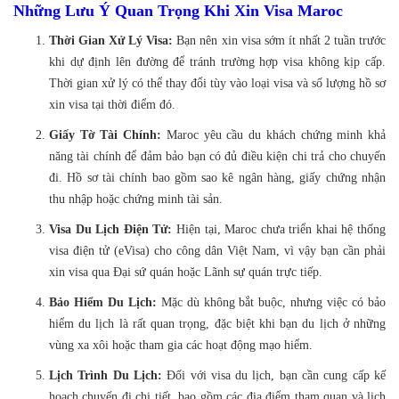
Những Lưu Ý Quan Trọng Khi Xin Visa Maroc
Thời Gian Xử Lý Visa:
Bạn nên xin visa sớm ít nhất 2 tuần trước
khi dự định lên đường để tránh trường hợp visa không kịp cấp.
Thời gian xử lý có thể thay đổi tùy vào loại visa và số lượng hồ sơ
xin visa tại thời điểm đó.
Giấy Tờ Tài Chính:
Maroc yêu cầu du khách chứng minh khả
năng tài chính để đảm bảo bạn có đủ điều kiện chi trả cho chuyến
đi. Hồ sơ tài chính bao gồm sao kê ngân hàng, giấy chứng nhận
thu nhập hoặc chứng minh tài sản.
Visa Du Lịch Điện Tử:
Hiện tại, Maroc chưa triển khai hệ thống
visa điện tử (eVisa) cho công dân Việt Nam, vì vậy bạn cần phải
xin visa qua Đại sứ quán hoặc Lãnh sự quán trực tiếp.
Bảo Hiểm Du Lịch:
Mặc dù không bắt buộc, nhưng việc có bảo
hiểm du lịch là rất quan trọng, đặc biệt khi bạn du lịch ở những
vùng xa xôi hoặc tham gia các hoạt động mạo hiểm.
Lịch Trình Du Lịch:
Đối với visa du lịch, bạn cần cung cấp kế
hoạch chuyến đi chi tiết, bao gồm các địa điểm tham quan và lịch