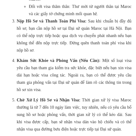
Đối với visa thăm thân: Thư mời từ người thân tại Maroc
và các giấy tờ chứng minh mối quan hệ.
Nộp Hồ Sơ và Thanh Toán Phí Visa:
Sau khi chuẩn bị đầy đủ
hồ sơ, bạn cần nộp hồ sơ tại Đại sứ quán Maroc tại Hà Nội. Bạn
có thể nộp trực tiếp hoặc qua dịch vụ chuyển phát nhanh nếu bạn
không thể đến nộp trực tiếp. Đừng quên thanh toán phí visa khi
nộp hồ sơ.
Khám Sức Khỏe và Phỏng Vấn (Nếu Cần):
Một số loại visa
yêu cầu bạn tham gia kiểm tra sức khỏe, đặc biệt nếu bạn xin visa
dài hạn hoặc visa công tác. Ngoài ra, bạn có thể được yêu cầu
tham gia phỏng vấn tại Đại sứ quán để làm rõ các thông tin trong
hồ sơ xin visa.
Chờ Xử Lý Hồ Sơ và Nhận Visa:
Thời gian xử lý visa Maroc
thường là từ 7 đến 10 ngày làm việc, tuy nhiên, nếu có yêu cầu bổ
sung hồ sơ hoặc phỏng vấn, thời gian xử lý có thể kéo dài. Sau
khi visa được cấp, bạn sẽ nhận visa dán vào hộ chiếu và có thể
nhận visa qua đường bưu điện hoặc trực tiếp tại Đại sứ quán.