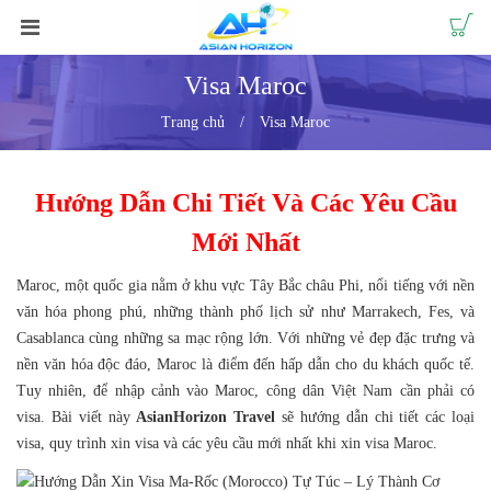
Visa Maroc
Trang chủ
Visa Maroc
Hướng Dẫn Chi Tiết Và Các Yêu Cầu
Mới Nhất
Maroc, một quốc gia nằm ở khu vực Tây Bắc châu Phi, nổi tiếng với nền
văn hóa phong phú, những thành phố lịch sử như Marrakech, Fes, và
Casablanca cùng những sa mạc rộng lớn. Với những vẻ đẹp đặc trưng và
nền văn hóa độc đáo, Maroc là điểm đến hấp dẫn cho du khách quốc tế.
Tuy nhiên, để nhập cảnh vào Maroc, công dân Việt Nam cần phải có
visa. Bài viết này
AsianHorizon Travel
sẽ hướng dẫn chi tiết các loại
visa, quy trình xin visa và các yêu cầu mới nhất khi xin visa Maroc.