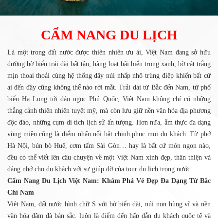
CẨM NANG DU LỊCH
Là một trong đất nước được thiên nhiên ưu ái, Việt Nam đang sở hữu
đường bờ biển trải dài bất tận, hàng loạt bãi biển trong xanh, bờ cát trắng
mịn thoai thoải cùng hệ thống dãy núi nhấp nhô trùng điệp khiến bất cứ
ai đến đây cũng không thể nào rời mắt. Trải dài từ Bắc đến Nam, từ phố
biển Hạ Long tới đảo ngọc Phú Quốc, Việt Nam không chỉ có những
thắng cảnh thiên nhiên tuyệt mỹ, mà còn lưu giữ nền văn hóa địa phương
độc đáo, những cụm di tích lịch sử ấn tượng. Hơn nữa, ẩm thực đa dạng
vùng miền cũng là điểm nhấn nổi bật chinh phục mọi du khách. Từ phở
Hà Nội, bún bò Huế, cơm tấm Sài Gòn… hay là bất cứ món ngon nào,
đều có thể viết lên câu chuyện về một Việt Nam xinh đẹp, thân thiện và
đáng nhớ cho du khách với sự giúp đỡ của tour du lịch trong nước.
Cẩm Nang Du Lịch Việt Nam: Khám Phá Vẻ Đẹp Đa Dạng Từ Bắc
Chí Nam
Việt Nam, đất nước hình chữ S với bờ biển dài, núi non hùng vĩ và nền
văn hóa đậm đà bản sắc, luôn là điểm đến hấp dẫn du khách quốc tế và